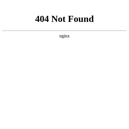
网站地图
网站地图
设为首页
|
加入收藏
网站首页
白斑信息
白斑诊断
图说白斑
疗法天地
专家解惑
皮肤白斑
患者疑惑
白斑问答