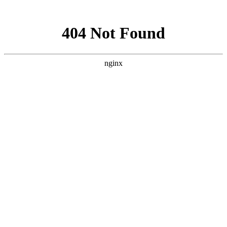
网站地图
设为首页
|
加入收藏
网站首页
白斑信息
白斑诊断
图说白斑
疗法天地
专家解惑
皮肤白斑
患者疑惑
白斑问答