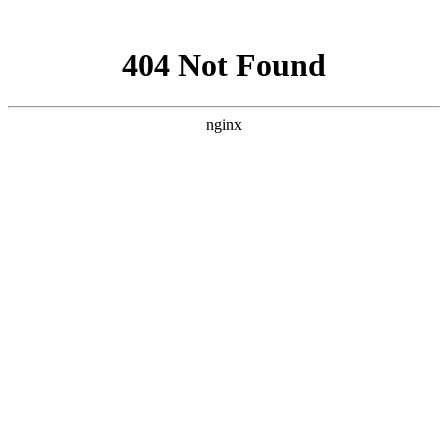
网站地图
网站地图
设为首页
|
加入收藏
网站首页
白斑信息
白斑诊断
图说白斑
疗法天地
专家解惑
皮肤白斑
患者疑惑
白斑问答